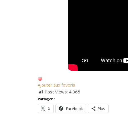
Ajouter aux fovoris
Post Views:
4 365
Partager :
X
Facebook
Plus