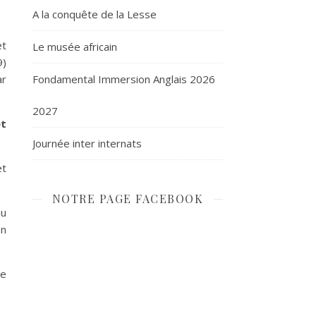
A la conquête de la Lesse
et
Le musée africain
9)
ar
Fondamental Immersion Anglais 2026
2027
et
Journée inter internats
et
NOTRE PAGE FACEBOOK
au
on
ée