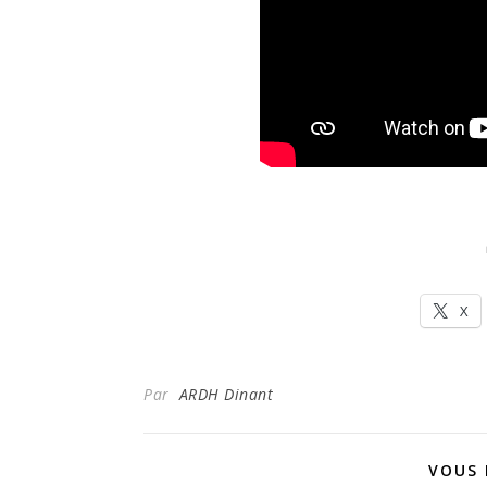
X
Par
ARDH Dinant
VOUS 