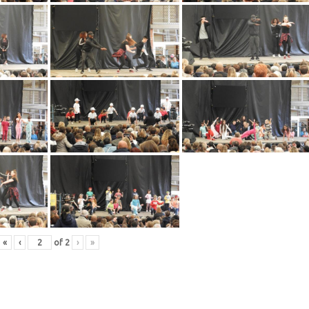
«
‹
of
2
›
»