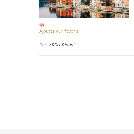
Ajouter aux fovoris
Par
ARDH Dinant