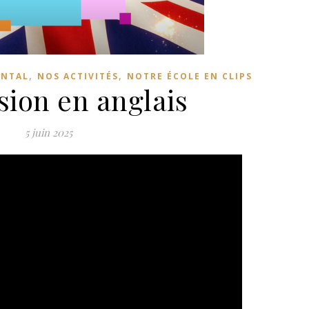
,
,
NTAL
NOS ACTIVITÉS
NOTRE ÉCOLE EN CLIPS
ion en anglais
5 juin 2025