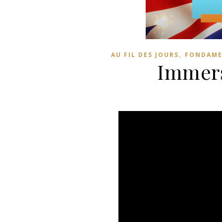
,
AU FIL DES JOURS
FONDAME
Immers