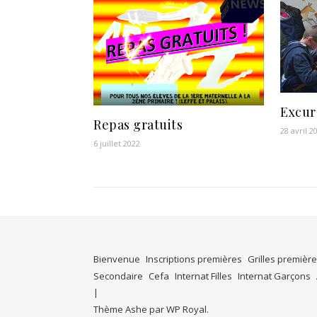
Excur
Repas gratuits
28 avril 2
6 juillet 2022
Bienvenue
Inscriptions premières
Grilles premièr
Secondaire
Cefa
Internat Filles
Internat Garçons
Thème Ashe par
WP Royal
.