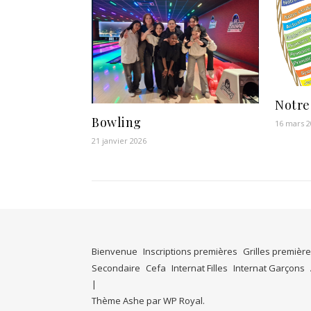
Notre
Bowling
16 mars 
21 janvier 2026
Bienvenue
Inscriptions premières
Grilles premièr
Secondaire
Cefa
Internat Filles
Internat Garçons
Thème Ashe par
WP Royal
.