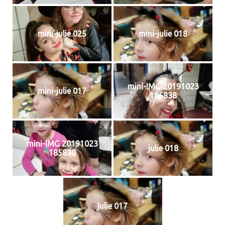
mini-julie 025
mini-julie 018
mini-IMG 20191023
mini-julie 017
185838
mini-IMG 20191023
julie 018
185830
julie 017